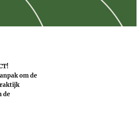
CT!
 aanpak om de
raktijk
n de