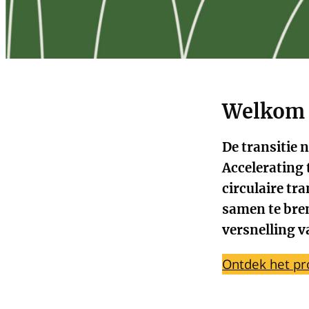
Welkom 
De transitie 
Accelerating
circulaire tr
samen te bren
versnelling v
Ontdek het pr